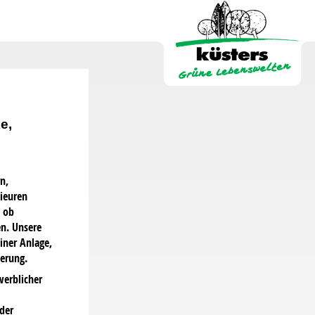
e,
n,
ieuren
l ob
n. Unsere
iner Anlage,
erung.
werblicher
der