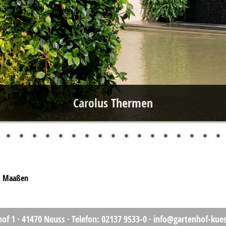
Carolus Thermen
J. Maaßen
of 1 ·
41470 Neuss
·
Telefon: 02137 9533-0
·
info@gartenhof-kues