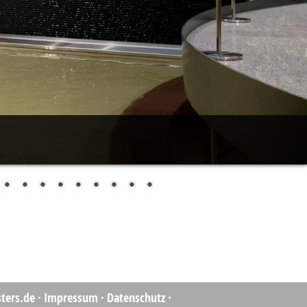
ters.de
·
Impressum
·
Datenschutz
·